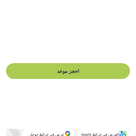
هل أنت جاهز للبدء؟
احجز استشارة مجانية في عيادتنا في مانشستر وابدأ رحلتك
بابتسامة مستقيمة.
احجز موعد
العرض في خرائط Apple
عرض في خرائط جوجل