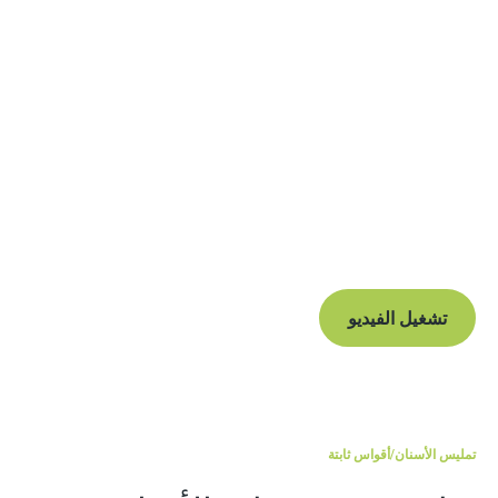
يسافر المرضى من جميع أنحاء مانشستر لتلقي علاج تقويم
الأسنان من أخصائي تقويم الأسنان لدينا، الدكتور عثمان قريشي
وفريقنا الماهر.
رعاية استثنائية من أخصائيي الأسنان المؤهلين تأهيلاً
عالياً
خيارات دفع مرنة وفائدة 0%
خبرة في إدارة الألم، من أجل تجربة هادئة ومريحة
للمريض
تشغيل الفيديو
تمليس الأسنان
/أقواس ثابتة