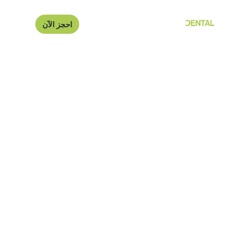
احجز الآن
تقويم الأسنان الثابت في
مانشستر
تخلص من كل تلك الأفكار المسبقة التي قد تكون لديك حول
الأقواس الثابتة؛ هنا في Carisbrook Dental يمكننا تقديم أعلى
مستوى من علاج الدعامات الثابتة.