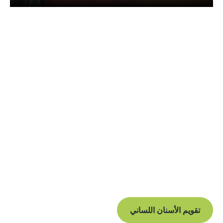
ألا تتخيل الأقواس الثابتة
المواجهة للأمام؟ انتقل إلى
وضع التخفي
إذا لم تكن مهتمًا بفكرة الدعامة الأمامية الثابتة الكلاسيكية،
يسعدنا أن نقدم دعامة ثابتة بديلة في تدريبنا في مانشستر. توضع
الأقواس اللغوية على الجزء الخلفي من أسنانك بدلاً من الأمام
ونتيجة لذلك فهي أقل تحديدًا وأكثر إرضاءً من الناحية الجمالية.
تقويم الأسنان اللساني