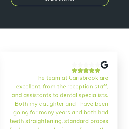
The team at Carisbrook are
excellent, from the reception staff,
and assistants to dental specialists.
Both my daughter and I have been
going for many years and both had
teeth straightening, standard braces