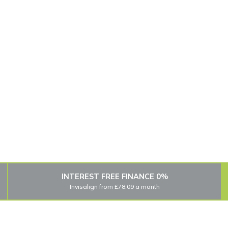
stra
Transform your smile with our Invisalign clear ali
treat even th
0% INTEREST FREE FINANCE
Invisalign from £78.09 a month