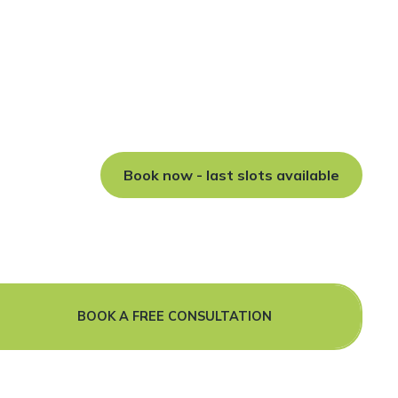
ighten your teeth
gners, skillfully tailored by our specialist orthodontist to
e most complex cases at our Manchester dental practice.
Book now - last slots available
BOOK A FREE CONSULTATION