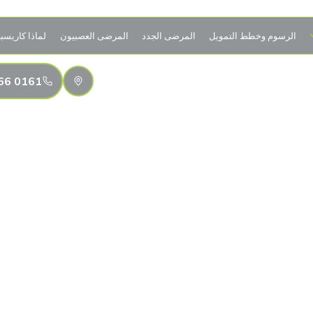
الرسوم وخطط التمويل
المرضى الجدد
المرضى العصبيون
لماذا كاريسب
0161 766 4906
Invisalign: 