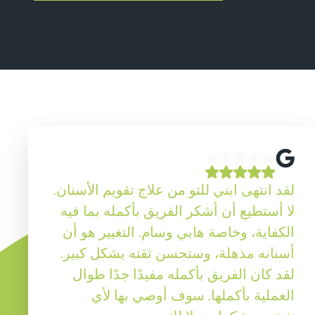
لقد انتهى ابني للتو من علاج تقويم الأسنان.
لا أستطيع أن أشكر الفريق بأكمله بما فيه
الكفاية، وخاصة هابي وسام. التغيير هو أن
أسنانه مذهلة، وستحسن ثقته بشكل كبير.
لقد كان الفريق بأكمله مفيدًا جدًا طوال
العملية بأكملها. سوف أوصي بها لأي