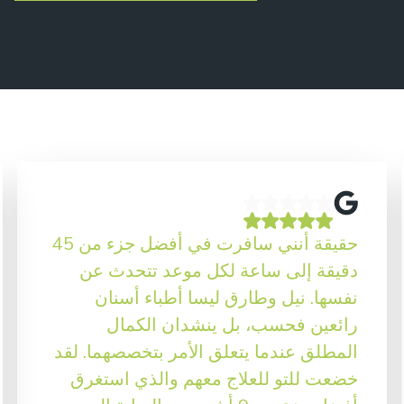
حقيقة أنني سافرت في أفضل جزء من 45
دقيقة إلى ساعة لكل موعد تتحدث عن
نفسها. نيل وطارق ليسا أطباء أسنان
رائعين فحسب، بل ينشدان الكمال
المطلق عندما يتعلق الأمر بتخصصهما. لقد
خضعت للتو للعلاج معهم والذي استغرق