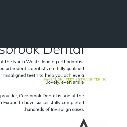
Your specialist
rthodontist at
sbrook Dental
f the North West’s leading orthodontist
ed orthodontic dentists are fully qualified
or misaligned teeth to help you achieve a
/ INVISALIGN
TEETH STRAIGHTENING
lovely, even smile.
 provider, Carisbrook Dental is one of the
in Europe to have successfully completed
hundreds of Invisalign cases.