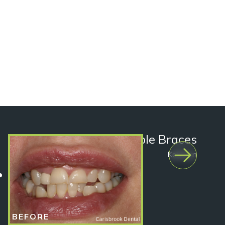
AFTER
Invisible Braces
Kathryn
BEFORE