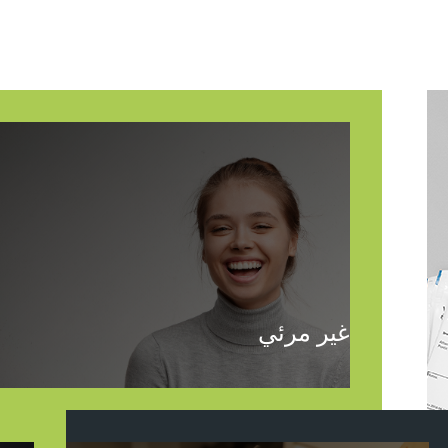
غير مرئي
يعد نظام Invisalign حلاً «غير مرئي» لأن
المصففات شفافة ولن يلاحظها معظم
الناس. لذلك يمكنك الابتسام بثقة طوال