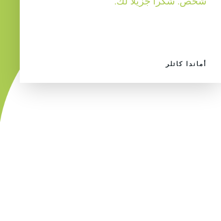
شخص. شكرا جزيلا لك.
أماندا كاتلر
What is I