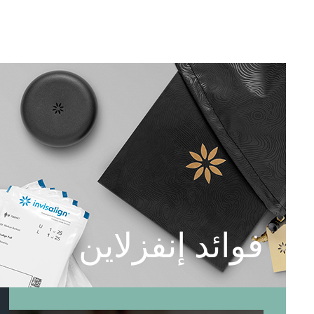
فوائد إنفزلاين