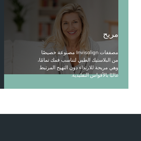
مريح
مصففات Invisalign مصنوعة خصيصًا
من البلاستيك الطبي لتناسب فمك تمامًا،
وهي مريحة للارتداء دون التهيج المرتبط
غالبًا بالأقواس التقليدية.