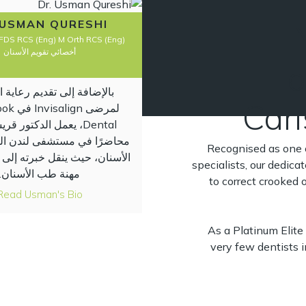
 USMAN QURESHI
DS RCS (Eng) M Orth RCS (Eng)
أخصائي تقويم الأسنان
o
بالإضافة إلى تقديم رعاية اس
Cari
لمرضى gn
Dental، يعمل الدكتور قر
محاضرًا في مستشفى لندن ا
Recognised as one o
الأسنان، حيث ينقل خبرته إلى 
specialists, our dedicat
مهنة طب الأسنان.
to correct crooked 
Read Usman's Bio
As a Platinum Elite
very few dentists 