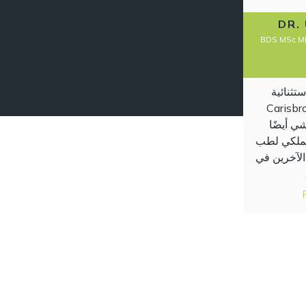
DR.
BDS MSc MF
تثنائية
Invisali في Carisbrook
يشي أيضًا
لملكي لطب
الآخرين في