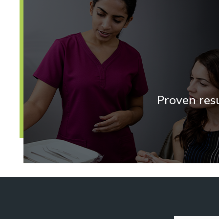
Proven resu
With over 14 million happy patients a
the globe, Invisalign is a prove
effective way to straighten t