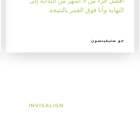
أفضل جزء من 9 أشهر من البداية إلى
النهاية وأنا فوق القمر بالنتيجة.
جو ستيفينسون
INVISALIGN
nvisalign?