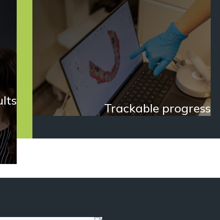
فترة العلاج وبعدها.
lts
Trackable progress
cross
Use your online Invisalign account
n and
to access your virtual treatment
eeth.
plan, track how your teeth will
move over time and see how they
will look after treatment.