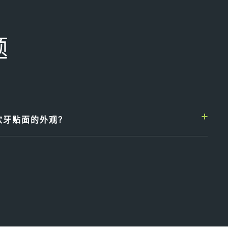
题
欢牙贴面的外观？
ntal，我们建议您在诊断阶段向您展示最终结果会是什么样子。它可
牙齿手术之前看到预期的结果。这个阶段有助于规划您的
性。它涉及蜡像模型或计算机生成的三维图像，因此您可