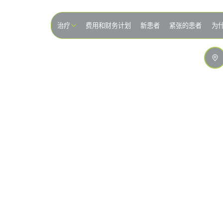
治疗
费用和财务计划
新患者
紧张的患者
为
手术之一。它们是晶圆般薄的定制外壳，由牙色瓷器