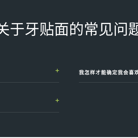
关于牙贴面的常见问
我怎样才能确定我会喜
的损坏将取决于牙齿的复杂
在Carisbrook De
点。
以让我们的患者在开始任何
案例，并使结果更具可预测
以预览新的笑容。
好的口腔卫生非常重要。我