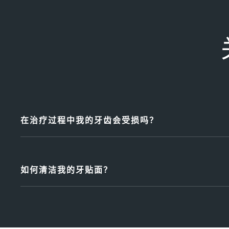
在治疗过程中我的牙齿会受损吗？
您的牙医将始终努力将对健康牙齿的损害降至最低。牙齿
程度和位置。您的牙医将在您预约时与您讨论贴面的优缺
如何清洁我的牙贴面？
为了确保您的牙贴面经久耐用并保持良好的外观，保持良
们建议每天刷两次贴面，每天使用牙线。