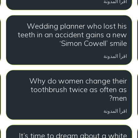
اقرأ المدونة
Wedding planner who lost his
teeth in an accident gains a new
‘Simon Cowell’ smile
اقرأ المدونة
Why do women change their
toothbrush twice as often as
men?
اقرأ المدونة
It’s time to dream about a white