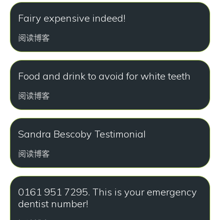
Fairy expensive indeed!
阅读博客
Food and drink to avoid for white teeth
阅读博客
Sandra Bescoby Testimonial
阅读博客
0161 951 7295. This is your emergency
dentist number!