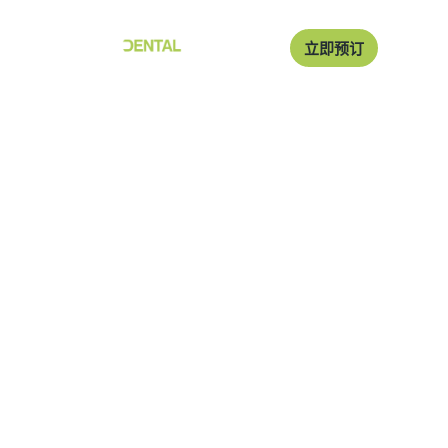
立即预订
卡里斯布鲁克牙科博客
欢迎来到卡里斯布鲁克牙科博客页面。在这里，我们将简
要介绍博客本身以及我们要介绍的内容。