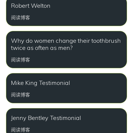
Robert Welton
阅读博客
Why do women change their toothbrush
twice as often as men?
阅读博客
Mike King Testimonial
阅读博客
Jenny Bentley Testimonial
阅读博客