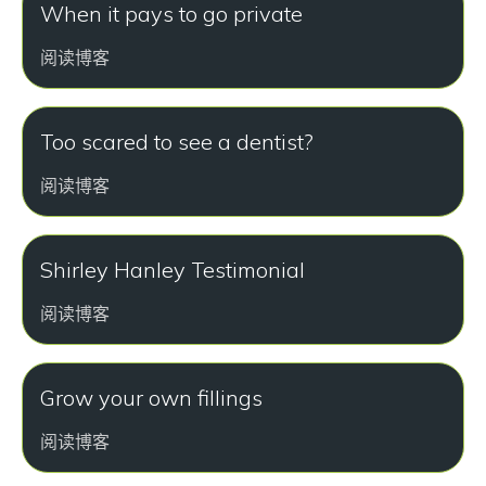
When it pays to go private
阅读博客
Too scared to see a dentist?
阅读博客
Shirley Hanley Testimonial
阅读博客
Grow your own fillings
阅读博客