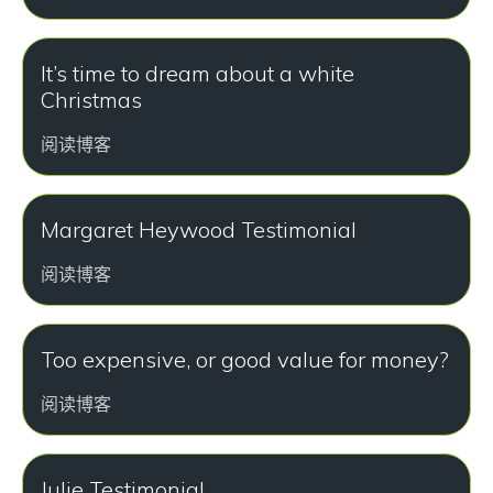
It’s time to dream about a white
Christmas
阅读博客
Margaret Heywood Testimonial
阅读博客
Too expensive, or good value for money?
阅读博客
Julie Testimonial