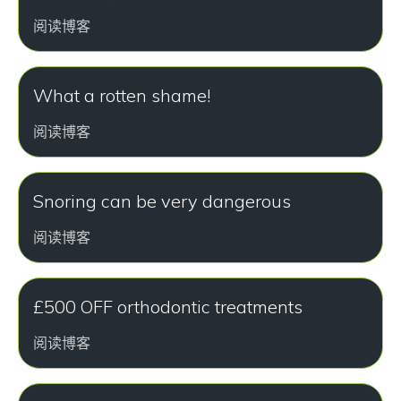
阅读博客
What a rotten shame!
阅读博客
Snoring can be very dangerous
阅读博客
£500 OFF orthodontic treatments
阅读博客