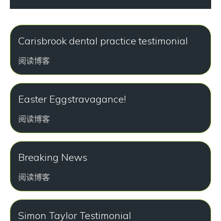
Carisbrook dental practice testimonial
阅读博客
Easter Eggstravagance!
阅读博客
Breaking News
阅读博客
Simon Taylor Testimonial