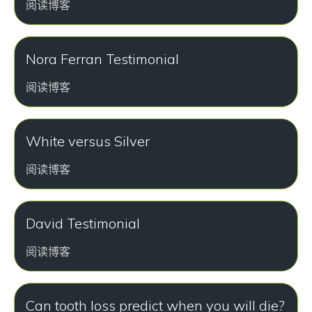
阅读博客
Nora Ferran Testimonial
阅读博客
White versus Silver
阅读博客
David Testimonial
阅读博客
Can tooth loss predict when you will die?