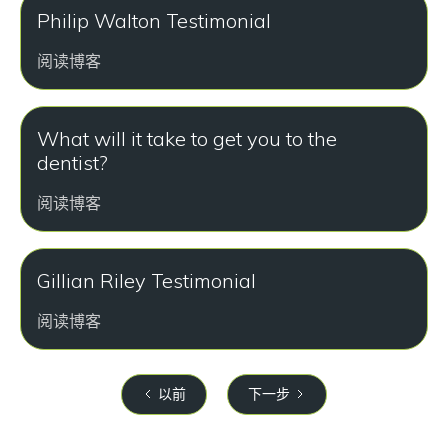
Philip Walton Testimonial
阅读博客
What will it take to get you to the
dentist?
阅读博客
Gillian Riley Testimonial
阅读博客
以前
下一步