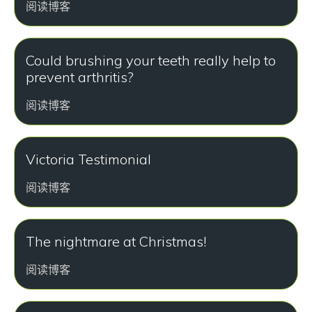
阅读博客
Could brushing your teeth really help to
prevent arthritis?
阅读博客
Victoria Testimonial
阅读博客
The nightmare at Christmas!
阅读博客