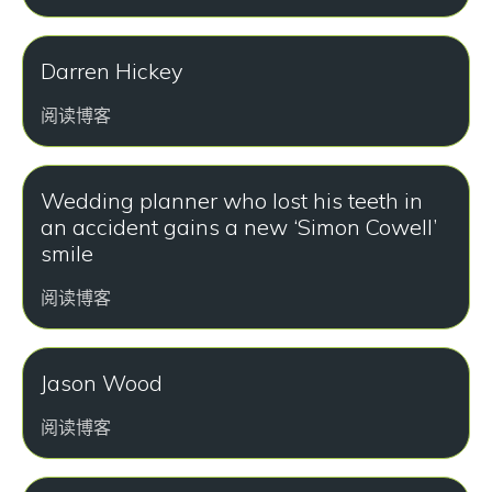
Darren Hickey
阅读博客
Wedding planner who lost his teeth in
an accident gains a new ‘Simon Cowell’
smile
阅读博客
Jason Wood
阅读博客