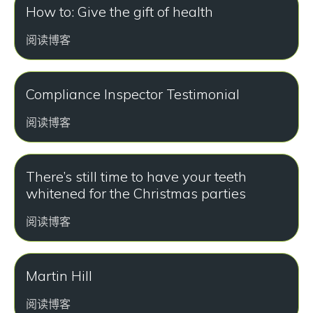
How to: Give the gift of health
阅读博客
Compliance Inspector Testimonial
阅读博客
There’s still time to have your teeth
whitened for the Christmas parties
阅读博客
Martin Hill
阅读博客