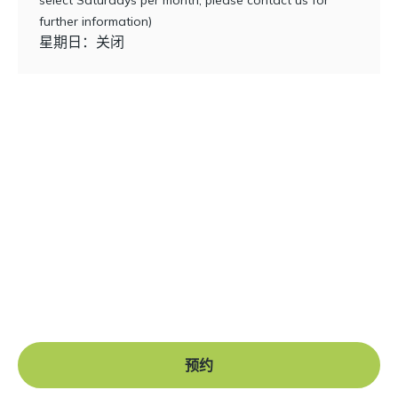
select Saturdays per month, please contact us for
further information)
星期日：关闭
准备好开始了吗？
要求与我们的牙科专业人员团队预约。
牙科检查
紧急情况
牙齿卫生
普通牙科
预约